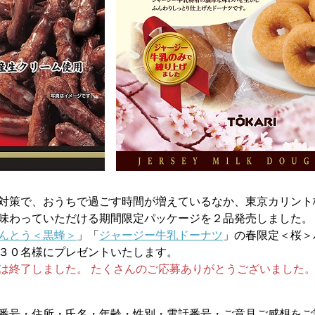
対策で、おうちで過ごす時間が増えているなか、東京カリント
味わっていただける期間限定パッケージを２品発売しました。
んとう＜黒蜂＞
」「
ジャージー牛乳ドーナツ
」の春限定＜桜＞
３０名様にプレゼントいたします。
は終了しました。 たくさんのご応募ありがとうございました
番号・住所・氏名・年齢・性別・電話番号・ご意見ご感想をご