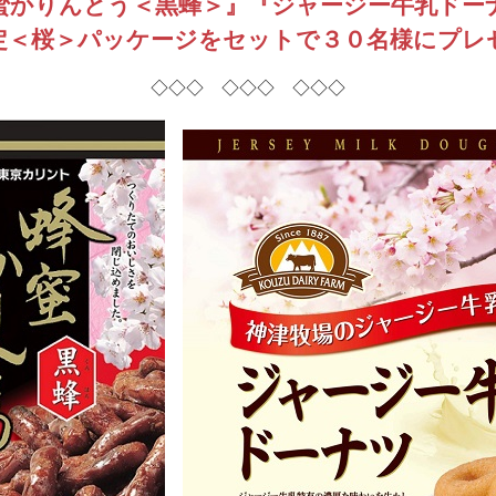
蜜かりんとう＜黒蜂＞』『ジャージー牛乳ドー
定＜桜＞パッケージをセットで３０名様にプレ
◇◇◇ ◇◇◇ ◇◇◇