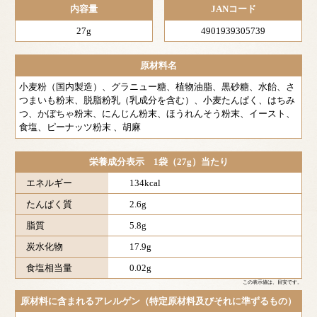
内容量
JANコード
27g
4901939305739
原材料名
小麦粉（国内製造）、グラニュー糖、植物油脂、黒砂糖、水飴、さ
つまいも粉末、脱脂粉乳（乳成分を含む）、小麦たんぱく、はちみ
つ、かぼちゃ粉末、にんじん粉末、ほうれんそう粉末、イースト、
食塩、ピーナッツ粉末 、胡麻
栄養成分表示 1袋（27g）当たり
エネルギー
134kcal
たんぱく質
2.6g
脂質
5.8g
炭水化物
17.9g
食塩相当量
0.02g
この表示値は、目安です。
原材料に含まれるアレルゲン（特定原材料及びそれに準ずるもの）