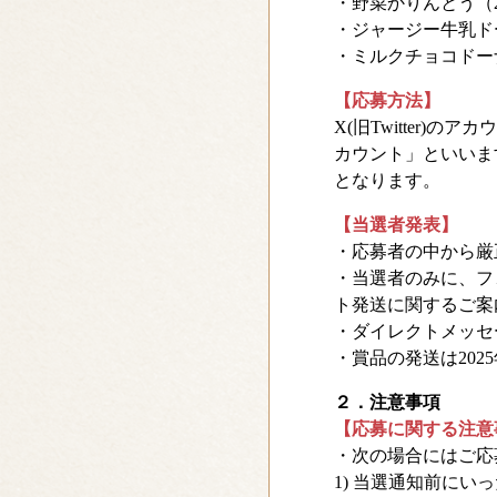
・野菜かりんとう（2
・ジャージー牛乳ド
・ミルクチョコド
【応募方法】
X(旧Twitter)の
カウント」といいま
となります。
【当選者発表】
・応募者の中から厳
・当選者のみに、フ
ト発送に関するご案
・ダイレクトメッセー
・賞品の発送は20
２．注意事項
【応募に関する注意
・次の場合にはご応
1) 当選通知前に