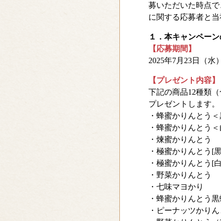
募いただいた時点で
に関する応募者と当
１．本キャンペーン
【応募期間】
2025年7月23日（水）
【プレゼント内容】
下記の商品12種類
プレゼントします。
・蜂蜜かりんとう＜
・蜂蜜かりんとう＜
・煉蜜かりんと
・極蜜かりんとう[
・極蜜かりんとう[
・野菜かりんと
・七味マヨかり
・蜂蜜かりんとう黒蜂（
・ピーナッツかりんとう