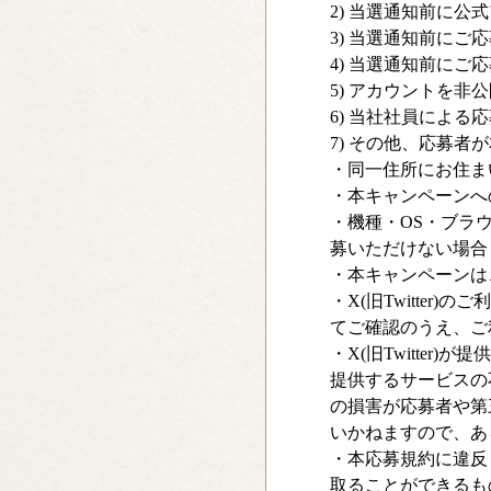
2) 当選通知前に
3) 当選通知前に
4) 当選通知前に
5) アカウントを
6) 当社社員による
7) その他、応募者
・同一住所にお住ま
・本キャンペーンへ
・機種・OS・ブラ
募いただけない場合
・本キャンペーンは、
・X(旧Twitte
てご確認のうえ、ご
・X(旧Twitte
提供するサービスの
の損害が応募者や第
いかねますので、あ
・本応募規約に違反
取ることができるも