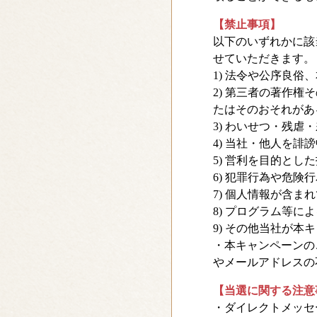
【禁止事項】
以下のいずれかに該
せていただきます。
1) 法令や公序良
2) 第三者の著作
たはそのおそれがあ
3) わいせつ・残
4) 当社・他人を誹
5) 営利を目的とし
6) 犯罪行為や危険
7) 個人情報が含ま
8) プログラム等
9) その他当社が
・本キャンペーンのご
やメールアドレスの
【当選に関する注意
・ダイレクトメッセ