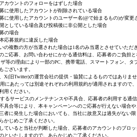
公式アカウントのフォローをはずした場合
ご応募に使用したアカウントが削除されている場合
ご応募に使用したアカウントのユーザー名(@で始まるもの)が変更
非公開としている場合及び投稿後に非公開とした場合
応募の場合
が本応募規約に違反した場合
いの複数の方が当選された場合は1名のみ当選とさせていただ
のご応募、お問い合わせにかかる通信料は、応募者のご負担と
ウザ等の理由により一部のPC、携帯電話、スマートフォン、タ
もございます。
X(旧Twitter)の運営会社の提供・協賛によるものではありま
r)のご利用にあたっては別途それぞれの利用規約が適用されますの
利用ください。
r)が提供するサービスのメンテナンスや不具合、応募者の利用する
不具合等により、本キャンペーンへのご応募が行えない場合や
三者に発生した場合においても、当社に故意又は過失がない限
らかじめご了承ください。
していると当社が判断した場合、応募者のアカウントのブロッ
のといたしますので、あらかじめご了承ください。