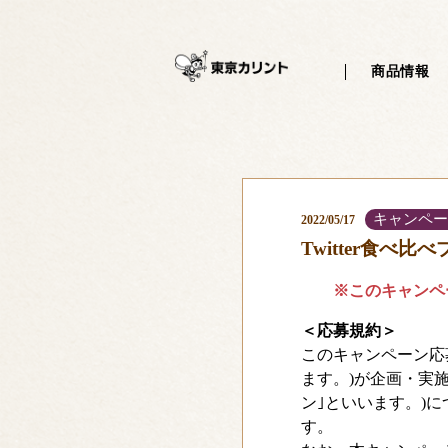
?php /** * サイトで共通して使用するヘッダーを記述するテンプレート
商品情報
キャンペー
2022/05/17
Twitter食べ
※このキャンペー
＜応募規約＞
このキャンペーン応募
ます。)が企画・実施
ン｣といいます。)
す。