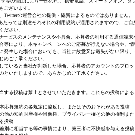
ウザ等の理由により一部のPC、携帯電話、スマートフォン、タ
もございます。
Twitterの運営会社の提供・協賛によるものではありません。
利用にあたっては別途それぞれの利用規約が適用されますので、ご
ください。
供するサービスのメンテナンスや不具合、応募者の利用する通信端
合等により、本キャンペーンへのご応募が行えない場合や、情
に発生した場合においても、当社に故意又は過失がない限り、
じめご了承ください。
していると当社が判断した場合、応募者のアカウントのブロッ
のといたしますので、あらかじめご了承ください。
当する投稿は禁止とさせていただきます。これらの投稿による
俗、本応募規約の各規定に違反し、またはそのおそれがある投稿
権その他の知的財産権や肖像権、プライバシー権その他の権利ま
る投稿
虐・差別に相当する等の事情により、第三者に不快感を与える投稿