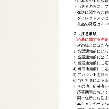
・応募者の中から厳
・当選者のみに、フ
ト発送に関するご案
・ダイレクトメッセー
・賞品の発送は20
２．注意事項
【応募に関する注意
・次の場合にはご応
1) 当選通知前に
2) 当選通知前に
3) 当選通知前に
4) 当選通知前に
5) アカウントを
6) 当社社員による
7) その他、応募者
・応募期間において
・同一住所にお住ま
・本キャンペーンへ