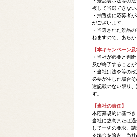
・景品表示法等の法
複して当選できない
・抽選後に応募者が
がございます。
・当選された景品の
ねますので、あらか
【本キャンペーン及
・当社が必要と判断
及び終了することが
・当社は法令等の改
必要が生じた場合そ
途記載のない限り、
す。
【当社の責任】
本応募規約に基づき
当社に故意または過
して一切の要求、請
る場合を除き、当社