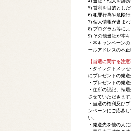
4) 当社・他人を誹
5) 営利を目的とし
6) 犯罪行為や危険
7) 個人情報が含ま
8) プログラム等
9) その他当社が
・本キャンペーンのご
ールアドレスの不正
【当選に関する注意
・ダイレクトメッセ
にプレゼントの発送
・プレゼントの発送
・住所の誤記、転居
させていただきます
・当選の権利及びプ
ンペーンにご応募し
い。
・発送先を他の人に