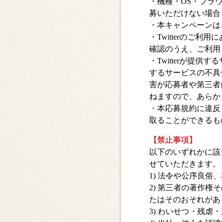
・機種・OS・ブラ
募いただけない場合
・本キャンペーンは、
・Twitterのご
確認のうえ、ご利用
・Twitterが提
するサービスの不具
害が応募者や第三者
ねますので、あらか
・本応募規約に違反
取ることができるも
【禁止事項】
以下のいずれかに該
せていただきます。
1) 法令や公序良
2) 第三者の著作
たはそのおそれがあ
3) わいせつ・残