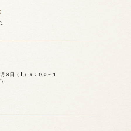
章
た
１月８日（土）９：００～１
す。