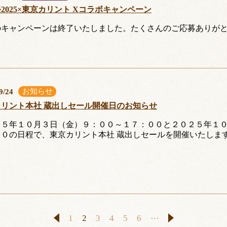
2025×東京カリント Xコラボキャンペーン
のキャンペーンは終了いたしました。たくさんのご応募ありが
お知らせ
9/24
カリント本社 蔵出しセール開催日のお知らせ
２５年１０月３日（金）９：００～１７：００と２０２５年１
００の日程で、東京カリント本社 蔵出しセールを開催いたしま
1
2
3
4
5
6
⋯