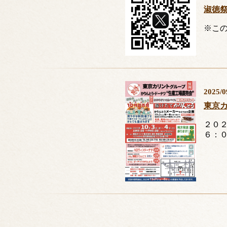
淑徳祭
※こ
2025/0
東京
２０
６：