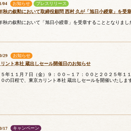
お知らせ
プレスリリース
1/04
年秋の叙勲において取締役顧問 西村 久が「旭日小綬章」を受
7年秋の叙勲において「旭日小綬章」を受章することとなりまし
お知らせ
0/29
カリント本社 蔵出しセール開催日のお知らせ
２５年１１月７日（金）９：００～１７：００と２０２５年１
００の日程で、東京カリント本社 蔵出しセールを開催いたしま
キャンペーン
0/17